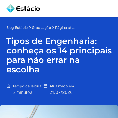
Blog
Estácio
Graduação
Página atual
Tipos de Engenharia:
conheça os 14 principais
para não errar na
escolha
Tempo de leitura
Atualizado em
5 minutos
21/07/2026