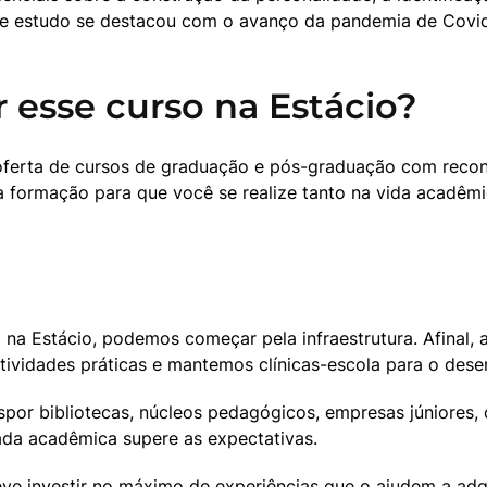
 de estudo se destacou com o avanço da pandemia de Covid
r esse curso na Estácio?
 oferta de cursos de graduação e pós-graduação com reconh
ormação para que você se realize tanto na vida acadêmica
a Estácio, podemos começar pela infraestrutura. Afinal, al
ividades práticas e mantemos clínicas-escola para o dese
r bibliotecas, núcleos pedagógicos, empresas júniores, cen
ada acadêmica supere as expectativas.
e investir no máximo de experiências que o ajudem a adqu