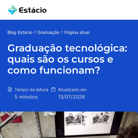
Blog
Estácio
Graduação
Página atual
Graduação tecnológica:
quais são os cursos e
como funcionam?
Tempo de leitura
Atualizado em
5 minutos
13/07/2026