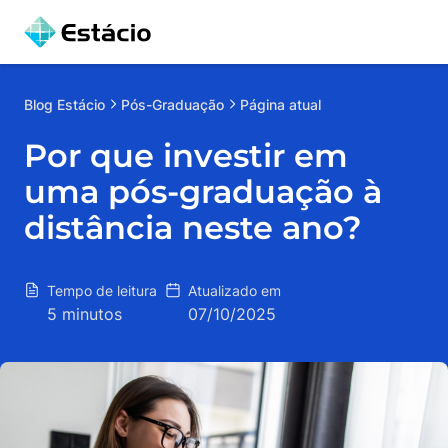
Blog
Estácio
Pós-Graduação
Página atual
Por que investir em
uma pós-graduação à
distância neste ano?
Tempo de leitura
Atualizado em
5 minutos
07/10/2025