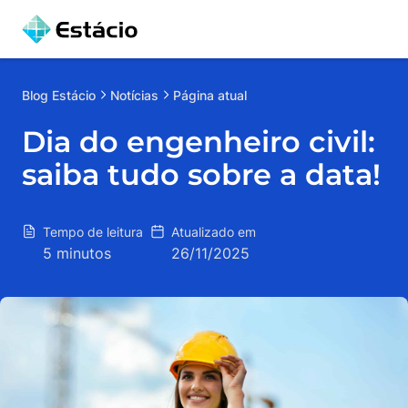
Blog
Estácio
Notícias
Página atual
Dia do engenheiro civil:
saiba tudo sobre a data!
Tempo de leitura
Atualizado em
5 minutos
26/11/2025