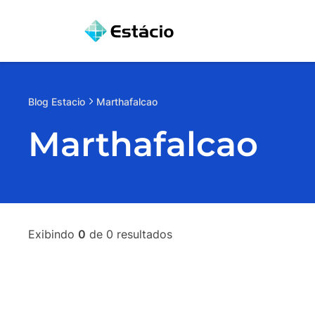
Blog
Estacio
Marthafalcao
Marthafalcao
Exibindo
0
de
0
resultados