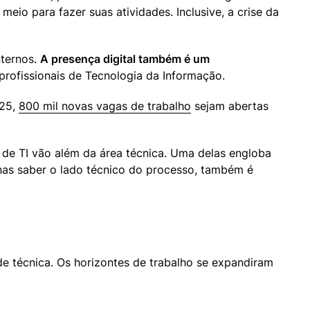
alcança patamares muito avançados com o passar do tempo, na medida em que pessoas dependem mais desse meio para fazer suas atividades. Inclusive, a crise da 
ternos. 
A presença digital também é um 
profissionais de Tecnologia da Informação.
25, 
800 mil novas vagas de trabalho
 sejam abertas 
de TI vão além da área técnica. Uma delas engloba 
nas saber o lado técnico do processo, também é 
de técnica. Os horizontes de trabalho se expandiram 