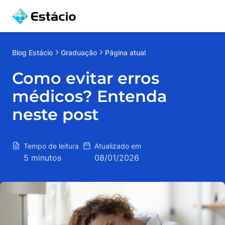
Blog
Estácio
Graduação
Página atual
Como evitar erros
médicos? Entenda
neste post
Tempo de leitura
Atualizado em
5 minutos
08/01/2026