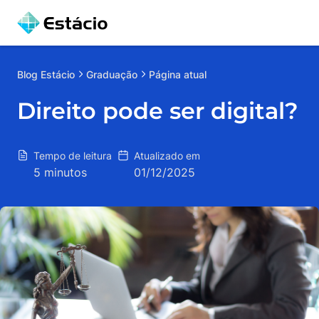
Blog
Estácio
Graduação
Página atual
Direito pode ser digital?
Tempo de leitura
Atualizado em
5 minutos
01/12/2025