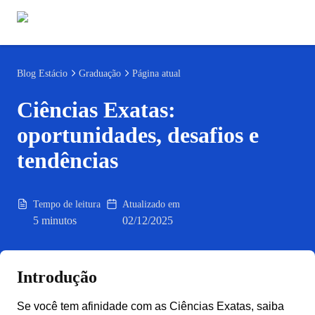
Blog
Estácio
Graduação
Página atual
Ciências Exatas:
oportunidades, desafios e
tendências
Tempo de leitura
Atualizado em
5 minutos
02/12/2025
Introdução
Se você tem afinidade com as Ciências Exatas, saiba 