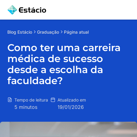
Blog
Estácio
Graduação
Página atual
Como ter uma carreira
médica de sucesso
desde a escolha da
faculdade?
Tempo de leitura
Atualizado em
5 minutos
19/01/2026