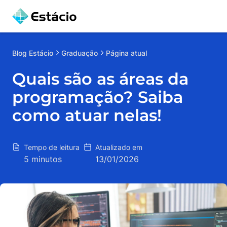
Blog
Estácio
Graduação
Página atual
Quais são as áreas da
programação? Saiba
como atuar nelas!
Tempo de leitura
Atualizado em
5 minutos
13/01/2026