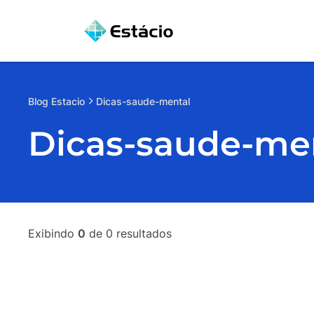
Blog
Estacio
Dicas-saude-mental
Dicas-saude-me
Exibindo
0
de
0
resultados