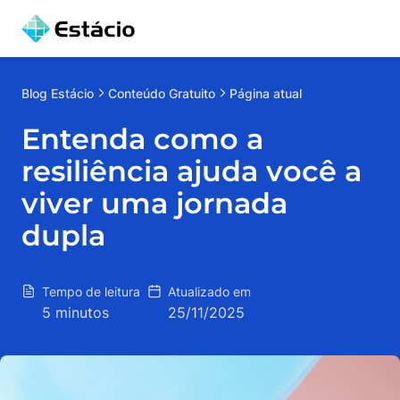
Blog
Estácio
Conteúdo Gratuito
Página atual
Entenda como a
resiliência ajuda você a
viver uma jornada
dupla
Tempo de leitura
Atualizado em
5 minutos
25/11/2025