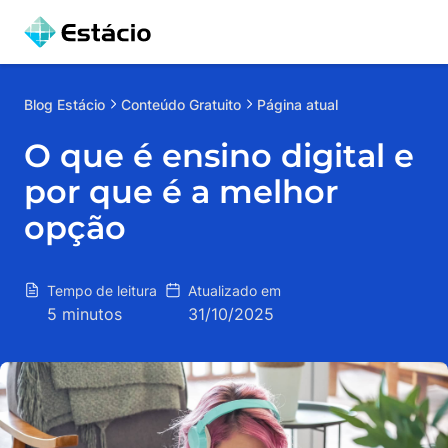
Blog
Estácio
Conteúdo Gratuito
Página atual
O que é ensino digital e
por que é a melhor
opção
Tempo de leitura
Atualizado em
5 minutos
31/10/2025