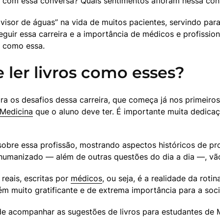
 com essa conversa? Quais sentimentos afloram nessa con
isor de águas” na vida de muitos pacientes, servindo para 
guir essa carreira e a importância de médicos e profissio
s como essa.
 ler livros como esses?
 os desafios dessa carreira, que começa já nos primeiros 
 Medicina
 que o aluno deve ter. É importante muita dedicaç
sobre essa profissão, mostrando aspectos históricos de pr
umanizado — além de outras questões do dia a dia —, vão 
eais, escritas por 
médicos
, ou seja, é a realidade da roti
ém muito gratificante e de extrema importância para a soc
e acompanhar as sugestões de livros para estudantes de M