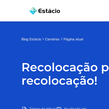
Blog
Estácio
Carreiras
Página atual
Recolocação pr
recolocação!
Tempo de leitura
Atualizado em