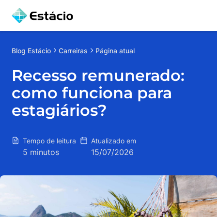
Blog
Estácio
Carreiras
Página atual
Recesso remunerado:
como funciona para
estagiários?
Tempo de leitura
Atualizado em
5 minutos
15/07/2026