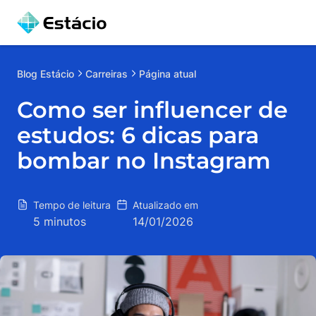
Blog
Estácio
Carreiras
Página atual
Como ser influencer de
estudos: 6 dicas para
bombar no Instagram
Tempo de leitura
Atualizado em
5 minutos
14/01/2026