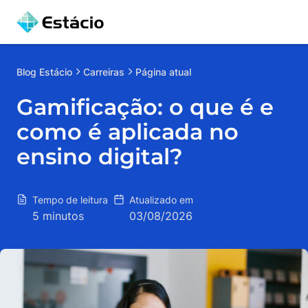
Blog
Estácio
Carreiras
Página atual
Gamificação: o que é e
como é aplicada no
ensino digital?
Tempo de leitura
Atualizado em
5 minutos
03/08/2026