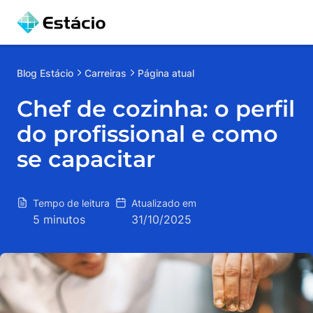
Blog
Estácio
Carreiras
Página atual
Chef de cozinha: o perfil
do profissional e como
se capacitar
Tempo de leitura
Atualizado em
5 minutos
31/10/2025