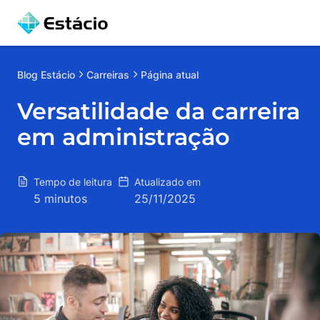
Blog
Estácio
Carreiras
Página atual
Versatilidade da carreira
em administração
Tempo de leitura
Atualizado em
5 minutos
25/11/2025