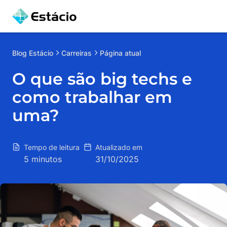
Blog
Estácio
Carreiras
Página atual
O que são big techs e
como trabalhar em
uma?
Tempo de leitura
Atualizado em
5 minutos
31/10/2025