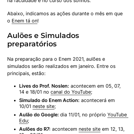
na faculdade e no curso dos sonhos.
Abaixo, indicamos as ações durante o mês em que 
o 
Enem tá on
!
Aulões e Simulados
preparatórios
Na preparação para o Enem 2021, aulões e 
simulados serão realizados em janeiro. Entre os 
principais, estão:
Lives do Prof. Noslen:
 acontecem em 05, 07, 
14 e 18/01 no 
canal do YouTube
;
Simulado do Enem Action:
 acontecerá em 
10/01 
neste site
;
Aulão do Google: 
dia 11/01, no próprio 
YouTube 
Edu
;
Aulões do R7:
 acontecem 
neste site
 em 12, 13, 