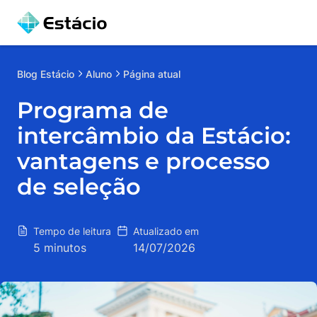
Blog
Estácio
Aluno
Página atual
Programa de
intercâmbio da Estácio:
vantagens e processo
de seleção
Tempo de leitura
Atualizado em
5 minutos
14/07/2026