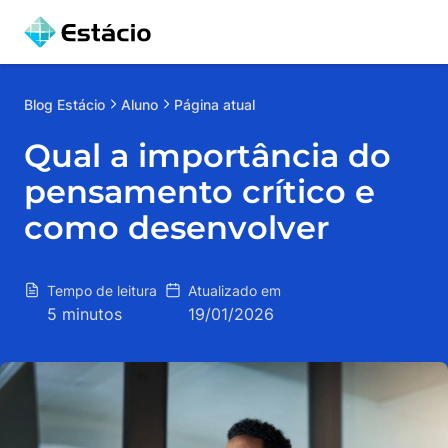
Blog
Estácio
Aluno
Página atual
Qual a importância do
pensamento crítico e
como desenvolver
Tempo de leitura
Atualizado em
5 minutos
19/01/2026