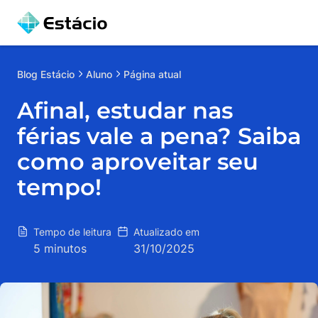
Blog
Estácio
Aluno
Página atual
Afinal, estudar nas
férias vale a pena? Saiba
como aproveitar seu
tempo!
Tempo de leitura
Atualizado em
5 minutos
31/10/2025