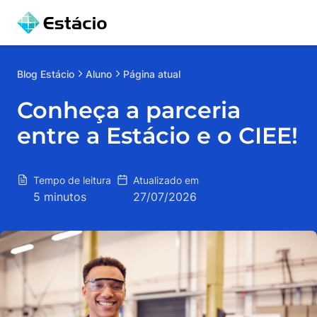
Blog
Estácio
Aluno
Página atual
Conheça a parceria
entre a Estácio e o CIEE!
Tempo de leitura
Atualizado em
5 minutos
27/07/2026