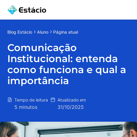
Blog
Estácio
Aluno
Página atual
Comunicação
Institucional: entenda
como funciona e qual a
importância
Tempo de leitura
Atualizado em
5 minutos
31/10/2025