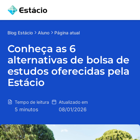
Blog
Estácio
Aluno
Página atual
Conheça as 6
alternativas de bolsa de
estudos oferecidas pela
Estácio
Tempo de leitura
Atualizado em
5 minutos
08/01/2026